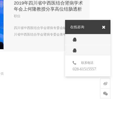
2019年四川省中西医结合肾病学术
年会上何隆教授分享高位结肠透析
职位
在线咨询
四川省中西医结合学会肾病专委会秘书长、四
川省中西医结合学会肾病专委会青年委员会主
任委员何隆教授，在2019年肾病学术年会上的
分享，从《黄帝内经》讲起，通腑降浊的机
理，再到结肠透析方法沿革，不同方式的比
较，分析高位结肠透机制，通腑降浊的优选方
联系电话
案，何隆教授深入浅出的讲解，追根溯源，为
028-61515557
一页
我们高位结肠透析指明了方向