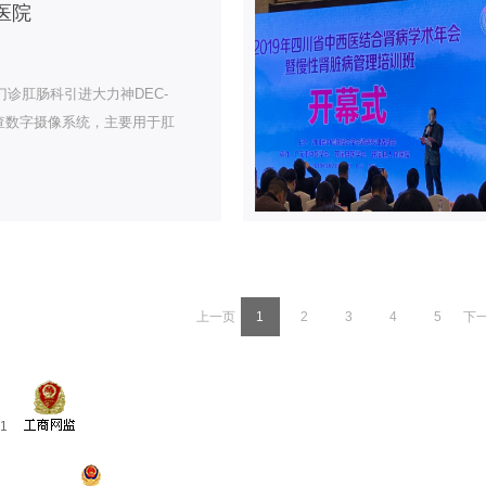
医院
诊肛肠科引进大力神DEC-
检查数字摄像系统，主要用于肛
直肠部位的检查、乙状部位的
上一页
1
2
3
4
5
下
1