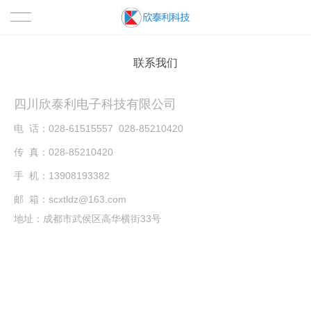
首页
联系我们
关于我们
四川欣泰利电子科技有限公司
公司简介
HCPT技术
电 话：
028-61515557
028-85210420
传 真：028-85210420
HCPT原理
产品中心
手 机：
13908193382
HCPT的临床应用
肛肠影像检查系列
合作案例
邮 箱：scxtldz@163.com
地址：成都市武侯区高华横街33号
结肠透析系列
新闻资讯
内瘘修复系列
公司新闻
联系我们
光疗系列
行业新闻