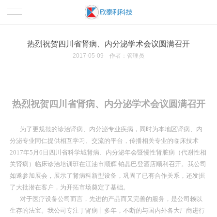
首页
热烈祝贺四川省肾病、内分泌学术会议圆满召开
2017-05-09
作者：管理员
关于我们
公司简介
HCPT技术
热烈祝贺四川省肾病、内分泌学术会议圆满召开
HCPT原理
产品中心
为了更规范的诊治肾病、内分泌专业疾病，同时为本地区肾病、内
HCPT的临床应用
肛肠影像检查系列
合作案例
分泌专业同仁提供相互学习、交流的平台
，传播相关专业的临床技术
2017年5月6日四川省科学城肾病、内分泌年会暨慢性肾脏病（代谢性相
结肠透析系列
新闻资讯
关肾病）
临床诊治培训班在江油市顺辉
铂晶巴登酒店顺利召开。
我公司
如邀参加展会，展示了肾病科新型设备，巩固了已有合作关系，还发掘
内瘘修复系列
公司新闻
联系我们
了大批潜在客户，为开拓市场奠定了基础。
对于医疗设备公司而言，先进的产品而又完善的服务，是公司赖以
光疗系列
行业新闻
生存的法宝。我公司专注于肾病十多年，不断的与国内外各大厂商进行