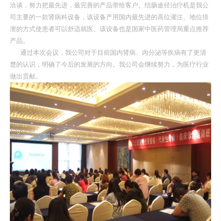
洽谈，努力把最先进，最完善的产品带给客户。结肠途径治疗机是我公
司主要的一款肾病科设备，该设备产用国内最先进的高位灌注、地位排
肛周熏洗系列
泄的方式使患者可以舒适就医。该设备也是国家中医药管理局重点推荐
产品。
肛肠压力检测系列
通过本次会议，我公司对于目前国内肾病、内分泌等疾病有了更清
楚的认识，明确了今后的发展的方向。我公司会继续努力，为医疗行业
磁电联合系列
做出贡献。
肛肠治疗系列