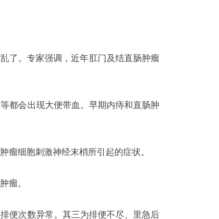
作乱了。专家强调，近年肛门及结直肠肿瘤
瘤等都会出现大便带血。早期内痔和直肠肿
肿瘤细胞刺激神经末梢所引起的症状。
肿瘤。
为排便次数异常。其三为排便不尽、里急后